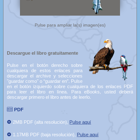
Pulse para ampliar la(s) imagen(es)
Descargue el libro gratuitamente
Pulse en el botón derecho sobre
cualquiera de estos enlaces para
descargar el archive y selecciones
"guardar como" o “guardar en”. Pulse
en el botón izquierdo sobre cualquiera de los enlaces PDF
para leer el libro en línea. Para eBooks, usted deberá
descargar primero el libro antes de leerlo.
PDF
2MB PDF (alta resolución),
Pulse aquí
1.17MB PDF (baja resolución),
Pulse aquí